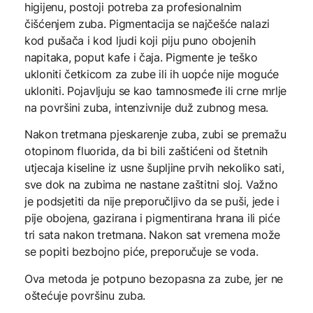
higijenu, postoji potreba za profesionalnim
čišćenjem zuba. Pigmentacija se najčešće nalazi
kod pušača i kod ljudi koji piju puno obojenih
napitaka, poput kafe i čaja. Pigmente je teško
ukloniti četkicom za zube ili ih uopće nije moguće
ukloniti. Pojavljuju se kao tamnosmeđe ili crne mrlje
na površini zuba, intenzivnije duž zubnog mesa.
Nakon tretmana pjeskarenje zuba, zubi se premažu
otopinom fluorida, da bi bili zaštićeni od štetnih
utjecaja kiseline iz usne šupljine prvih nekoliko sati,
sve dok na zubima ne nastane zaštitni sloj. Važno
je podsjetiti da nije preporučljivo da se puši, jede i
pije obojena, gazirana i pigmentirana hrana ili piće
tri sata nakon tretmana. Nakon sat vremena može
se popiti bezbojno piće, preporučuje se voda.
Ova metoda je potpuno bezopasna za zube, jer ne
oštećuje površinu zuba.