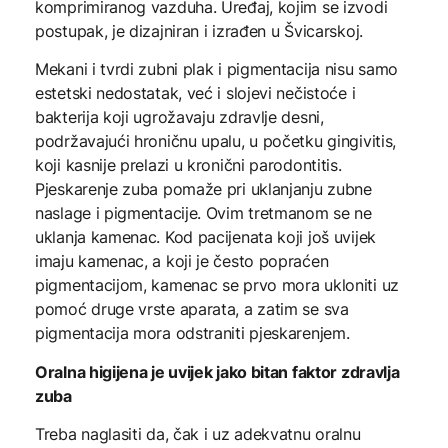
komprimiranog vazduha. Uređaj, kojim se izvodi
postupak, je dizajniran i izrađen u Švicarskoj.
Mekani i tvrdi zubni plak i pigmentacija nisu samo
estetski nedostatak, već i slojevi nečistoće i
bakterija koji ugrožavaju zdravlje desni,
podržavajući hroničnu upalu, u početku gingivitis,
koji kasnije prelazi u kronični parodontitis.
Pjeskarenje zuba pomaže pri uklanjanju zubne
naslage i pigmentacije. Ovim tretmanom se ne
uklanja kamenac. Kod pacijenata koji još uvijek
imaju kamenac, a koji je često popraćen
pigmentacijom, kamenac se prvo mora ukloniti uz
pomoć druge vrste aparata, a zatim se sva
pigmentacija mora odstraniti pjeskarenjem.
Oralna higijena je uvijek jako bitan faktor zdravlja
zuba
Treba naglasiti da, čak i uz adekvatnu oralnu