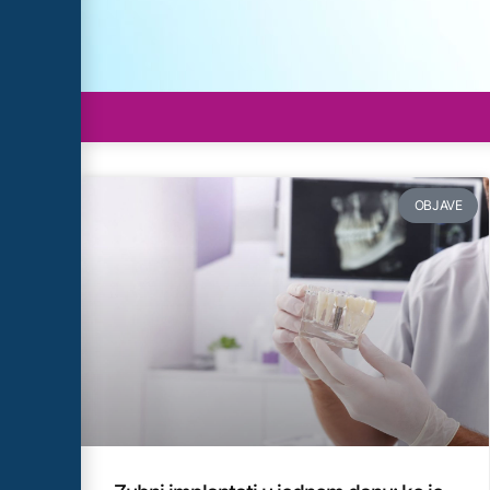
IMPLANTOLOGIJA
OBJAVE
Trebate zubne implantate? Niste sigurni d
All-on-4 ili All-on-6 pravo rješenje za Va
Zakažite konsultacije!
SAZNAJ VIŠE