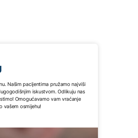
U ORTODONSKE FOLIJE I
U
onu. Našim pacijentima pružamo najviši
dugogodišnjim iskustvom. Odlikuju nas
 koristimo! Omogućavamo vam vraćanje
 o vašem osmijehu!