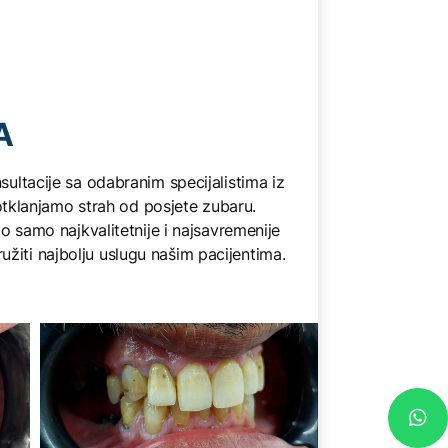
DEN
Kvalitet 
nam vam 
A
potpuno 
nsultacije sa odabranim specijalistima iz
SAZNAJ
 otklanjamo strah od posjete zubaru.
o samo najkvalitetnije i najsavremenije
užiti najbolju uslugu našim pacijentima.