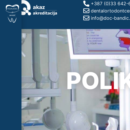
+387 (0)33 642-
dentalortodontc
info@doc-bandic
Početna
POLI