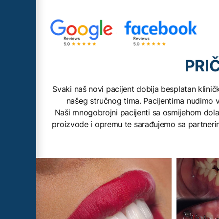
DENTALNA POLIKLI
Saznajte više informacija o našoj Poliklin
jednom od vodećih i najopremljenijih den
PRI
centara u BiH i regionu.
Svaki naš novi pacijent dobija besplatan kliničk
SAZNAJ VIŠE
našeg stručnog tima. Pacijentima nudimo vr
Naši mnogobrojni pacijenti sa osmijehom dolaz
proizvode i opremu te sarađujemo sa partnerima