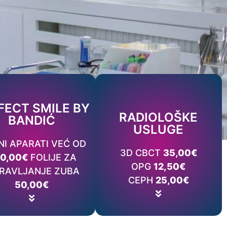
Pročitaj više
Cjenovnik
FECT SMILE BY
Pročitaj više
RADIOLOŠKE
BANDIĆ
NAKON TERAPIJE?
USLUGE
ONASTALOM POLOŽAJU
Cjenovnik
NI APARATI VEĆ OD
 LI ĆE ZUBI OSTATI U
3D CBCT
35,00€
0,00€
FOLIJE ZA
SAMI ISPRAVITI?
ŠTA JE CEPH?
OPG
12,50€
 SE VREMENOM ZUBI MOGU
PRAVLJANJE ZUBA
ŠTA JE OPG?
CEPH
25,00€
FOLIJAMA
50,00€
ŠTA JE 3D CBCT?
LIJECITI ORTODONSKIM
I SE SVE NEPRAVILNOSTI
O ISPRAVLJAJU ZUBE?