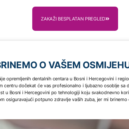
ŠTA S
ZAKAŽI BESPLATAN PREGLED
BRINEMO O VAŠEM OSMIJEH
je opremljenih dentalnih centara u Bosni i Hercegovini i regi
 centru dočekat će vas profesionalno i ljubazno osoblje sa 
venost u Bosni i Hercegovini po tehnologiji koju svakodnevno
m osiguravajući potpuno zdravlje vaših zuba, jer mi brinemo