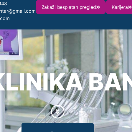
648
Zakaži besplatan pregled
Karijera
entar@gmail.com
.com
KLINIKA BA