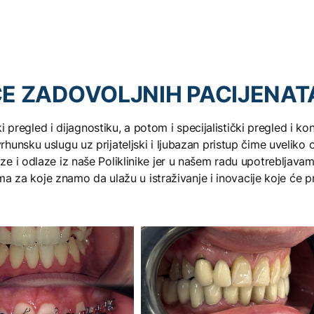
NIKA
ici dr Bandić,
talnih
ČE ZADOVOLJNIH PACIJENAT
i pregled i dijagnostiku, a potom i specijalistički pregled i ko
hunsku uslugu uz prijateljski i ljubazan pristup čime uveliko
e i odlaze iz naše Poliklinike jer u našem radu upotrebljavam
 za koje znamo da ulažu u istraživanje i inovacije koje će pr