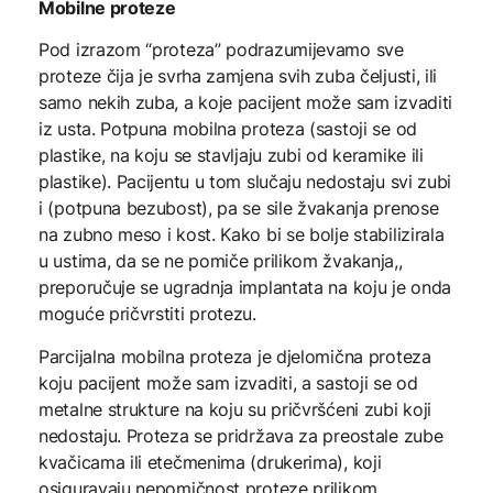
Mobilne proteze
Pod izrazom “proteza” podrazumijevamo sve
proteze čija je svrha zamjena svih zuba čeljusti, ili
samo nekih zuba, a koje pacijent može sam izvaditi
iz usta. Potpuna mobilna proteza (sastoji se od
plastike, na koju se stavljaju zubi od keramike ili
plastike). Pacijentu u tom slučaju nedostaju svi zubi
i (potpuna bezubost), pa se sile žvakanja prenose
na zubno meso i kost. Kako bi se bolje stabilizirala
u ustima, da se ne pomiče prilikom žvakanja,,
preporučuje se ugradnja implantata na koju je onda
moguće pričvrstiti protezu.
Parcijalna mobilna proteza je djelomična proteza
koju pacijent može sam izvaditi, a sastoji se od
metalne strukture na koju su pričvršćeni zubi koji
nedostaju. Proteza se pridržava za preostale zube
kvačicama ili etečmenima (drukerima), koji
osiguravaju nepomičnost proteze prilikom