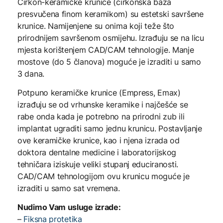
Cirkon-keramičke krunice (cirkonska baza
presvučena finom keramikom) su estetski savršene
krunice. Namijenjene su onima koji teže što
prirodnijem savršenom osmijehu. Izrađuju se na licu
mjesta korištenjem CAD/CAM tehnologije. Manje
mostove (do 5 članova) moguće je izraditi u samo
3 dana.
Potpuno keramičke krunice (Empress, Emax)
izrađuju se od vrhunske keramike i najčešće se
rabe onda kada je potrebno na prirodni zub ili
implantat ugraditi samo jednu krunicu. Postavljanje
ove keramičke krunice, kao i njena izrada od
doktora dentalne medicine i laboratorijskog
tehničara iziskuje veliki stupanj educiranosti.
CAD/CAM tehnologijom ovu krunicu moguće je
izraditi u samo sat vremena.
Nudimo Vam usluge izrade:
–
Fiksna protetika