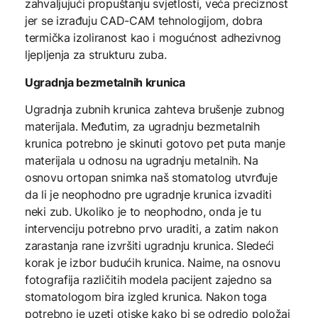
zahvaljujući propuštanju svjetlosti, veća preciznost
jer se izrađuju CAD-CAM tehnologijom, dobra
termička izoliranost kao i mogućnost adhezivnog
ljepljenja za strukturu zuba.
Ugradnja bezmetalnih krunica
Ugradnja zubnih krunica zahteva brušenje zubnog
materijala. Međutim, za ugradnju bezmetalnih
krunica potrebno je skinuti gotovo pet puta manje
materijala u odnosu na ugradnju metalnih. Na
osnovu ortopan snimka naš stomatolog utvrđuje
da li je neophodno pre ugradnje krunica izvaditi
neki zub. Ukoliko je to neophodno, onda je tu
intervenciju potrebno prvo uraditi, a zatim nakon
zarastanja rane izvršiti ugradnju krunica. Sledeći
korak je izbor budućih krunica. Naime, na osnovu
fotografija različitih modela pacijent zajedno sa
stomatologom bira izgled krunica. Nakon toga
potrebno je uzeti otiske kako bi se odredio položaj