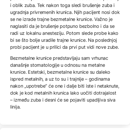
i oblik zuba. Tek nakon toga sledi brušenje zuba i
ugradnja privremenih krunica. Njih pacijent nosi dok
se ne izrade trajne bezmetalne krunice. Važno je
naglasiti da je brušenje potpuno bezbolno i da se
radi uz lokalnu anesteziju. Potom slede probe kako
bi se što bolje uradile trajne krunice. Na poslednjoj
probi pacijent je u prilici da prvi put vidi nove zube.
Bezmetalne krunice predstavljaju sam vrhunac
današnje stomatologije u odnosu na metalne
krunice. Estetski, bezmetalne krunice su daleko
ispred metalnih, a uz to su i trajnije – godinama
nakon „upotrebe“ će one i dalje biti iste i netaknute,
dok je kod metalnih krunica lako uočiti dotrajalost
– između zuba i desni će se pojaviti upadljiva siva
linija.