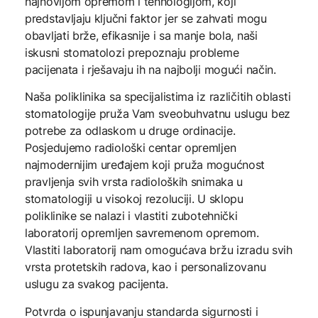
najnovijom opremom i tehnologijom, koji
predstavljaju ključni faktor jer se zahvati mogu
obavljati brže, efikasnije i sa manje bola, naši
iskusni stomatolozi prepoznaju probleme
pacijenata i rješavaju ih na najbolji mogući način.
Naša poliklinika sa specijalistima iz različitih oblasti
stomatologije pruža Vam sveobuhvatnu uslugu bez
potrebe za odlaskom u druge ordinacije.
Posjedujemo radiološki centar opremljen
najmodernijim uređajem koji pruža mogućnost
pravljenja svih vrsta radioloških snimaka u
stomatologiji u visokoj rezoluciji. U sklopu
poliklinike se nalazi i vlastiti zubotehnički
laboratorij opremljen savremenom opremom.
Vlastiti laboratorij nam omogućava bržu izradu svih
vrsta protetskih radova, kao i personalizovanu
uslugu za svakog pacijenta.
Potvrda o ispunjavanju standarda sigurnosti i