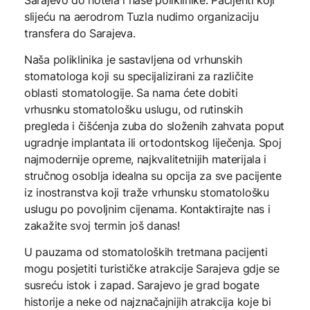
slijeću na aerodrom Tuzla nudimo organizaciju
transfera do Sarajeva.
Naša poliklinika je sastavljena od vrhunskih
stomatologa koji su specijalizirani za različite
oblasti stomatologije. Sa nama ćete dobiti
vrhusnku stomatološku uslugu, od rutinskih
pregleda i čišćenja zuba do složenih zahvata poput
ugradnje implantata ili ortodontskog liječenja. Spoj
najmodernije opreme, najkvalitetnijih materijala i
stručnog osoblja idealna su opcija za sve pacijente
iz inostranstva koji traže vrhunsku stomatološku
uslugu po povoljnim cijenama. Kontaktirajte nas i
zakažite svoj termin još danas!
U pauzama od stomatoloških tretmana pacijenti
mogu posjetiti turističke atrakcije Sarajeva gdje se
susreću istok i zapad. Sarajevo je grad bogate
historije a neke od najznačajnijih atrakcija koje bi