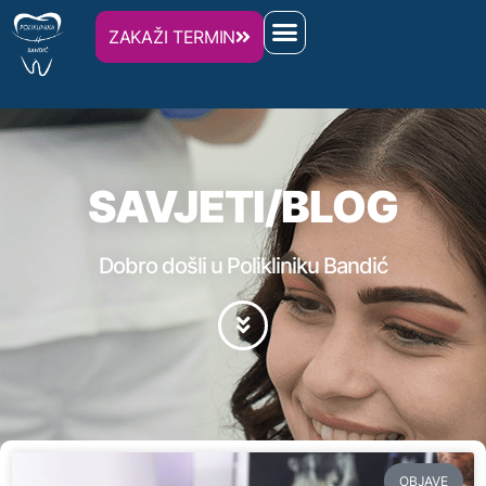
ZAKAŽI TERMIN
SAVJETI/BLOG
Dobro došli u Polikliniku Bandić
OBJAVE