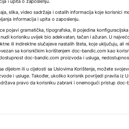
ja i upita o zaposlenju.
aja, slika, video sadržaja i ostalih informacija koje korisnici
anja informacija i upita o zaposlenju.
ce pojavi gramatička, tipografska, ili pojedina konfiguracijsk
se nudi korisniku uvijek bio adekvatan, tačan i ažuran. U najve
e ili indirektne slučajeve nastalih šteta, koje uključuju, ali n
povezan sa korisničkim korištenjem doc-bandic.com kao korisn
edostupnost doc-bandic.com proizvoda i usluga, nedostupnost
a dijelom ili u cijelosti sa Uslovima Korištenja, možete svojevo
e i usluge. Također, ukoliko korisnik povrijedi pravila iz Uslov
zadržava pravo da korisniku zabrani i onemogući pristup doc-