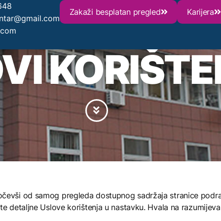
648
Zakaži besplatan pregled
Karijera
entar@gmail.com
.com
VI KORIŠT
očevši od samog pregleda dostupnog sadržaja stranice podraz
te detaljne Uslove korištenja u nastavku. Hvala na razumijeva