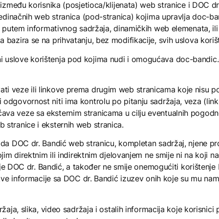
u između korisnika (posjetioca/klijenata) web stranice i DOC 
pojedinačnih web stranica (pod-stranica) kojima upravlja doc
u putem informativnog sadržaja, dinamičkih web elemenata, ili r
bazira se na prihvatanju, bez modifikacije, svih uslova korišt
 uslove korištenja pod kojima nudi i omogućava doc-bandic.
ti veze ili linkove prema drugim web stranicama koje nisu 
 odgovornost niti ima kontrolu po pitanju sadržaja, veza (lin
va veze sa eksternim stranicama u cilju eventualnih pogodnos
 stranice i eksternih web stranica.
 da DOC dr. Bandić web stranicu, kompletan sadržaj, njene proi
jim direktnim ili indirektnim djelovanjem ne smije ni na koji n
sanje DOC dr. Bandić, a također ne smije onemogućiti korištenj
 kakve informacije sa DOC dr. Bandić izuzev onih koje su mu 
ržaja, slika, video sadržaja i ostalih informacija koje korisnic