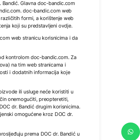
dr. Bandić. Glavna doc-bandic.com
-bandic.com. doc-bandic.com web
azličitih formi, a korištenje web
enja koji su predstavljeni ovdje.
com web stranicu korisnicima i da
pod kontrolom doc-bandic.com. Za
kova) na tim web stranicama i
ti i dodatnih informacija koje
zvode ili usluge neće koristiti u
ačin onemogućiti, preopteretiti,
e DOC dr. Bandić drugim korisnicima.
namjenski omogućene kroz DOC dr.
i prosljeđuju prema DOC dr. Bandić u