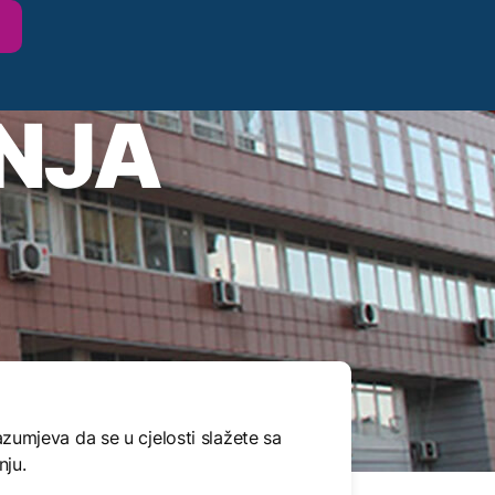
ENJA
umjeva da se u cjelosti slažete sa
nju.