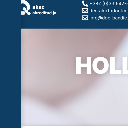
+387 (0)33 642-
dentalortodontc
info@doc-bandic
HOL