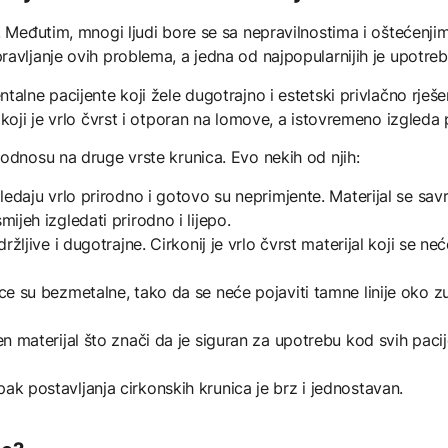
i. Međutim, mnogi ljudi bore se sa nepravilnostima i oštećen
avljanje ovih problema, a jedna od najpopularnijih je upotreb
alne pacijente koji žele dugotrajno i estetski privlačno rješe
koji je vrlo čvrst i otporan na lomove, a istovremeno izgleda p
odnosu na druge vrste krunica. Evo nekih od njih:
gledaju vrlo prirodno i gotovo su neprimjente. Materijal se sav
ijeh izgledati prirodno i lijepo.
ržljive i dugotrajne. Cirkonij je vrlo čvrst materijal koji se neće
ice su bezmetalne, tako da se neće pojaviti tamne linije oko
en materijal što znači da je siguran za upotrebu kod svih pacij
ak postavljanja cirkonskih krunica je brz i jednostavan.