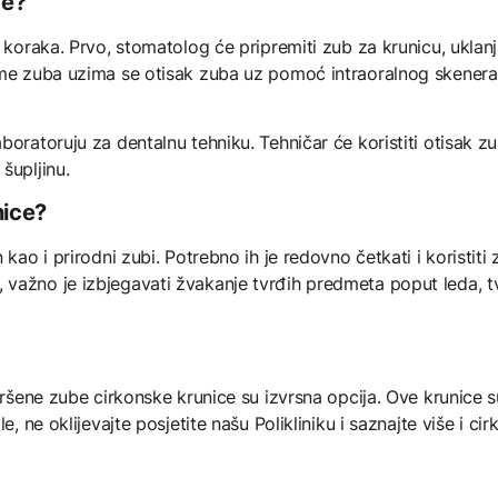
ce?
 koraka. Prvo, stomatolog će pripremiti zub za krunicu, uklanja
me zuba uzima se otisak zuba uz pomoć intraoralnog skenera, 
boratoruju za dentalnu tehniku. Tehničar će koristiti otisak z
šupljinu.
nice?
kao i prirodni zubi. Potrebno ih je redovno četkati i koristiti 
 važno je izbjegavati žvakanje tvrđih predmeta poput leda, 
vršene zube cirkonske krunice su izvrsna opcija. Ove krunice su
le, ne oklijevajte posjetite našu Polikliniku i saznajte više i 