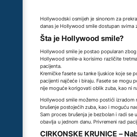
Hollywoodski osmijeh je sinonom za prekras
danas je Hollywood smile dostupan svima 
Šta je Hollywood smile?
Hollywood smile je postao popularan zbog sv
Hollywood smile-a korisimo različite tretm
pacijenta.
Kremičke fasete su tanke ljuskice koje se p
pacijenti najčeće i biraju. Fasete se mogu p
nije moguće korigovati oblik zuba, kao ni 
Hollywood smile možemo postići izradom na
brušenje postojećih zuba, kao i moguću na
Sam proces brušenja je bezbolan i radi se u
obavlja u jednom danu. Privremeni rad paci
CIRKONSKE KRUNICE – Nabol