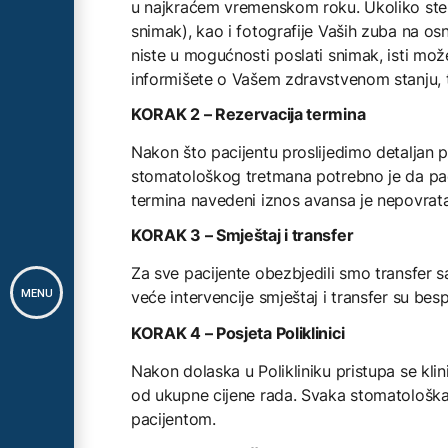
u najkraćem vremenskom roku. Ukoliko ste u
snimak), kao i fotografije Vaših zuba na os
niste u mogućnosti poslati snimak, isti može
informišete o Vašem zdravstvenom stanju, t
KORAK 2 – Rezervacija termina
Nakon što pacijentu proslijedimo detaljan p
stomatološkog tretmana potrebno je da pac
termina navedeni iznos avansa je nepovrat
KORAK 3 – Smještaj i transfer
Za sve pacijente obezbjedili smo transfer s
MENU
veće intervencije smještaj i transfer su besp
KORAK 4 – Posjeta Poliklinici
Nakon dolaska u Polikliniku pristupa se kli
od ukupne cijene rada. Svaka stomatološk
pacijentom.