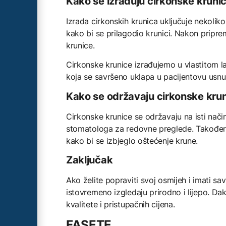
Kako se izrađuju cirkonske kruni
Izrada cirkonskih krunica uključuje nekoliko
kako bi se prilagodio krunici. Nakon pripre
krunice.
Cirkonske krunice izrađujemo u vlastitom la
koja se savršeno uklapa u pacijentovu usnu 
Kako se održavaju cirkonske kru
Cirkonske krunice se održavaju na isti način 
stomatologa za redovne preglede. Također,
kako bi se izbjeglo oštećenje krune.
Zaključak
Ako želite popraviti svoj osmijeh i imati sa
istovremeno izgledaju prirodno i lijepo. Dak
kvalitete i pristupačnih cijena.
FASETE