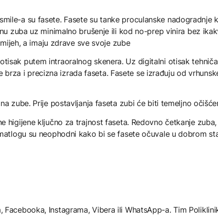
mile-a su fasete. Fasete su tanke proculanske nadogradnje ko
anu zuba uz minimalno brušenje ili kod no-prep vinira bez ika
osmijeh, a imaju zdrave sve svoje zube
isak putem intraoralnog skenera. Uz digitalni otisak tehniča
za i precizna izrada faseta. Fasete se izrađuju od vrhunsk
a zube. Prije postavljanja faseta zubi će biti temeljno očišćen
e higijene ključno za trajnost faseta. Redovno četkanje zuba,
omatlogu su neophodni kako bi se fasete očuvale u dobrom sta
 Facebooka, Instagrama, Vibera ili WhatsApp-a. Tim Poliklini