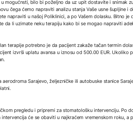
 mogućnsti, bilo bi poželjno da uz upit dostavite i snimak zu
novu čega ćemo napraviti analizu stanja Vaše usne šupljine i 
te napraviti u našoj Poliklinici, a po Vašem dolasku. Bitno je 
e da li uzimate neku terapiju kako bi se mogao napraviti adek
lan terapije potrebno je da pacijent zakaže tačan termin dolas
ijent izvrši uplatu avansa u iznosu od 500.00 EUR. Ukoliko 
an.
a aerodroma Sarajevo, željezničke ili autobuske stanice Sarajev
latni.
ničkom pregledu i pripremi za stomatološku intervenciju. Po 
a intervencija će se obaviti u najkraćem vremenskom roku, 