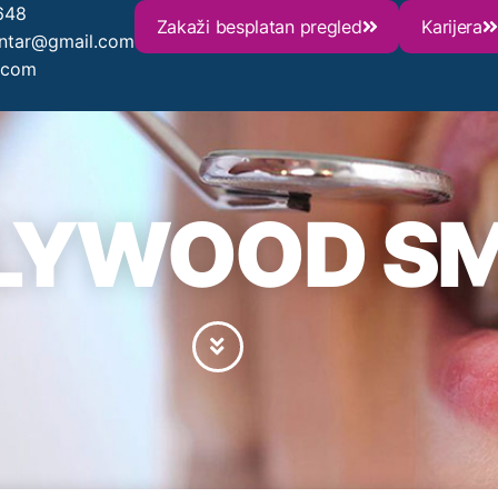
648
Zakaži besplatan pregled
Karijera
entar@gmail.com
.com
LYWOOD SM