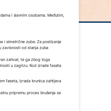
jezdama i slavnim osobama. Međutim,
ne i simetrične zube. Za postizanje
u zavisnosti od stanja zuba
ivan zahvat, te ga zbog toga
lnosti u zagrizu. Kod izrade faseta
m faseta, izrada krunica zahtjeva
odatnu pripremu proces brušenja se