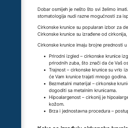
Dobar osmijeh je nešto što svi želimo imat
stomatologija nudi razne mogućnosti za ispr
Cirkonske krunice su popularan izbor za dent
Cirkonske krunice su izrađene od cirkonija, 
Cirkonske krunice imaju brojne prednosti u 
Prirodni izgled – cirkonske krunice iz
prirodnih zuba, što znači da će Vaš osm
Trajnost – cirkonske krunice su vrlo izd
će Vam krunice trajati mnogo godina.
Bezmetalni materijal – cirkonske krun
dogoditi sa metalnim krunicama.
Hipoalargenost – cirkonij je hipoalarg
kožom.
Brza i jednostavna procedura – postup