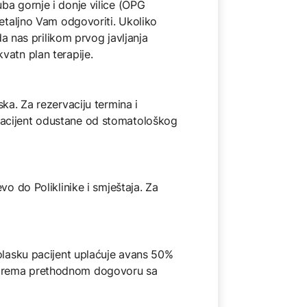
ba gornje i donje vilice (OPG
detaljno Vam odgovoriti. Ukoliko
da nas prilikom prvog javljanja
vatn plan terapije.
ka. Za rezervaciju termina i
pacijent odustane od stomatološkog
o do Poliklinike i smještaja. Za
dolasku pacijent uplaćuje avans 50%
a prema prethodnom dogovoru sa