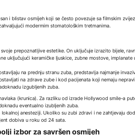
an i blistav osmijeh koji se često povezuje sa filmskim zvi
zahvaljujući modermim stomatološkim tretmanima.
oje prepoznatljive estetike. On uključuje izrazito bijele, rav
ane uključujući keramičke ljuskice, zubne mostove, implanate 
ostavljaju na prednju stranu zuba, predstavlja najmanje invaz
ostavljati na zdrave zube i kod pacijenata koji nemaju nepravi
nadoknadu izgubljenih zuba.
vlaka (krunica). Za razliku od izrade Hollywood smile-a pute
doknadu eventualno izubljenih zuba.
 lokalnoj anesteziji. Ukoliko su zubi zdravi i ne zahtjevaju d
jent dobiva u roku od 24 sata.
ji izbor za savršen osmijeh