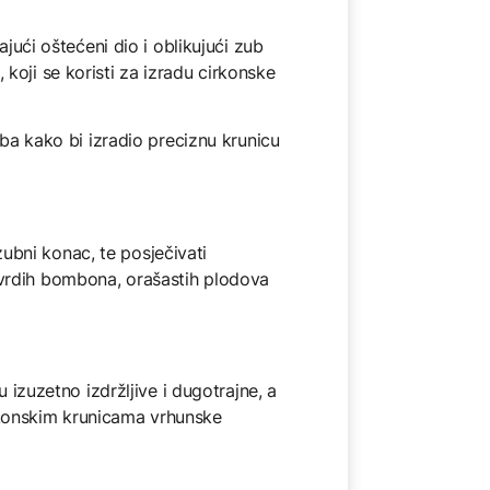
jući oštećeni dio i oblikujući zub
koji se koristi za izradu cirkonske
uba kako bi izradio preciznu krunicu
zubni konac, te posječivati
tvrdih bombona, orašastih plodova
 izuzetno izdržljive i dugotrajne, a
cirkonskim krunicama vrhunske