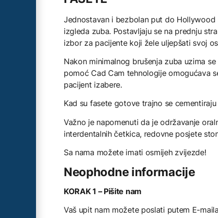
Jednostavan i bezbolan put do Hollywood s
izgleda zuba. Postavljaju se na prednju str
izbor za pacijente koji žele uljepšati svoj 
Nakon minimalnog brušenja zuba uzima se ot
pomoć Cad Cam tehnologije omogućava se br
pacijent izabere.
Kad su fasete gotove trajno se cementiraju n
Važno je napomenuti da je održavanje oraln
interdentalnih četkica, redovne posjete st
Sa nama možete imati osmijeh zvijezde!
Neophodne informacije
KORAK 1 – Pišite nam
Vaš upit nam možete poslati putem E-maila,