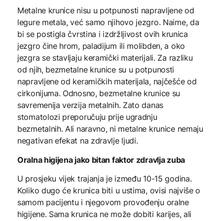
Metalne krunice nisu u potpunosti napravljene od
legure metala, već samo njihovo jezgro. Naime, da
bi se postigla čvrstina i izdržljivost ovih krunica
jezgro čine hrom, paladijum ili molibden, a oko
jezgra se stavljaju keramički materijali. Za razliku
od njih, bezmetalne krunice su u potpunosti
napravljene od keramičkih materijala, najčešće od
cirkonijuma. Odnosno, bezmetalne krunice su
savremenija verzija metalnih. Zato danas
stomatolozi preporučuju prije ugradnju
bezmetalnih. Ali naravno, ni metalne krunice nemaju
negativan efekat na zdravlje ljudi.
Oralna higijena jako bitan faktor zdravlja zuba
U prosjeku vijek trajanja je između 10-15 godina.
Koliko dugo će krunica biti u ustima, ovisi najviše o
samom pacijentu i njegovom provođenju oralne
higijene. Sama krunica ne može dobiti karijes, ali