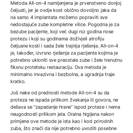
Metoda All-on-4 namijenjena je prvenstveno donjoj
čeljusti, jer je ovdje kost obično dovoljno jaka da
na samo 4 implantata možemo popraviti sve
nedostajuće zube kompletne vilice. Pogodna je za
bezube pacijente, koji već dugi niz godina nose
protezu i koji su godinama doživjeli atrofiju
čeljusne kosti i sada žele trajnija rješenja. All-on-4
je, također, izvrsno rješenje za pacijente kojima je
potrebno ukloniti sve preostale zube i žele trenutnu
fiksnu protetsku restauraciju. Ova metoda je
minimalno invazivna i bezbolna, a ugradnja traje
kratko.
Još neke od prednosti metode All-on-4 su da
proteza ne ispada prilikom žvakanja ili govora, ne
dešava se ”zapadanje hrane” ispod proteze i nema
neugodnosti prilikom jela. Oralna higijena nakon
primjene ove metode je ista kao i kod prirodnih
zuba, što znači da nije potrebno uvoditi posebne