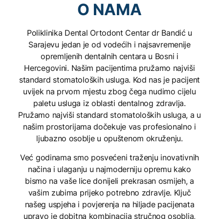
O NAMA
Poliklinika Dental Ortodont Centar dr Bandić u
Sarajevu jedan je od vodećih i najsavremenije
opremljenih dentalnih centara u Bosni i
Hercegovini.
Našim pacijentima pružamo najviši
standard stomatoloških usluga.
Kod nas je pacijent
uvijek na prvom mjestu zbog čega nudimo cijelu
paletu usluga iz oblasti dentalnog zdravlja.
Pružamo najviši standard stomatoloških usluga, a u
našim prostorijama dočekuje vas profesionalno i
ljubazno osoblje u opuštenom okruženju.
Već godinama smo posvećeni traženju inovativnih
načina i ulaganju u najmoderniju opremu kako
bismo na vaše lice donijeli prekrasan osmijeh, a
vašim zubima prijeko potrebno zdravlje. Ključ
našeg uspjeha i povjerenja na hiljade pacijenata
upravo je dobitna kombinacija stručnog osoblja,