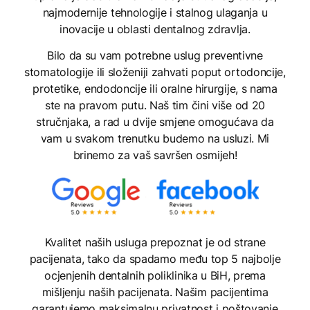
najmodernije tehnologije i stalnog ulaganja u
inovacije u oblasti dentalnog zdravlja.
Bilo da su vam potrebne uslug preventivne
stomatologije ili složeniji zahvati poput ortodoncije,
protetike, endodoncije ili oralne hirurgije, s nama
ste na pravom putu. Naš tim čini više od 20
stručnjaka, a rad u dvije smjene omogućava da
vam u svakom trenutku budemo na usluzi. Mi
brinemo za vaš savršen osmijeh!
Kvalitet naših usluga prepoznat je od strane
pacijenata, tako da spadamo među top 5 najbolje
ocjenjenih dentalnih poliklinika u BiH, prema
mišljenju naših pacijenata. Našim pacijentima
garantujemo maksimalnu privatnost i poštovanje