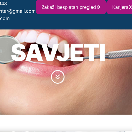
648
Zakaži besplatan pregled
Karijera
entar@gmail.com
.com
SAVJETI