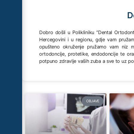
D
Dobro došli u Polikliniku “Dental Ortodon
Hercegovini i u regionu, gdje vam pružam
opušteno okruženje pružamo vam niz mo
ortodoncije, protetike, endodoncije te o
potpuno zdravlje vaših zuba a sve to uz 
OBJAVE