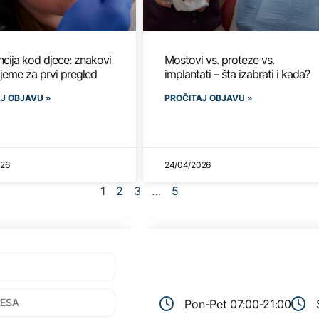
cija kod djece: znakovi
Mostovi vs. proteze vs.
rijeme za prvi pregled
implantati – šta izabrati i kada?
J OBJAVU »
PROČITAJ OBJAVU »
026
24/04/2026
1
2
3
…
5
Pon-Pet 07:00-21:00