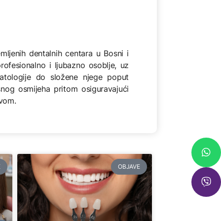
mljenih dentalnih centara u Bosni i
ofesionalno i ljubazno osoblje, uz
tologije do složene njege poput
snog osmijeha pritom osiguravajući
tvom.
E
OBJAVE