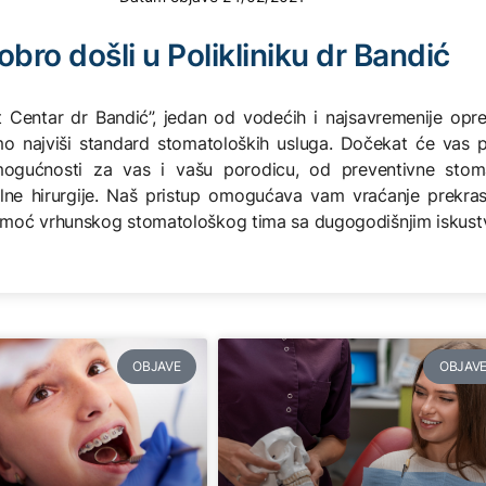
obro došli u Polikliniku dr Bandić
t Centar dr Bandić”, jedan od vodećih i najsavremenije opre
o najviši standard stomatoloških usluga. Dočekat će vas pr
gućnosti za vas i vašu porodicu, od preventivne stoma
ralne hirurgije. Naš pristup omogućava vam vraćanje prekra
pomoć vrhunskog stomatološkog tima sa dugogodišnjim iskus
OBJAVE
OBJAV