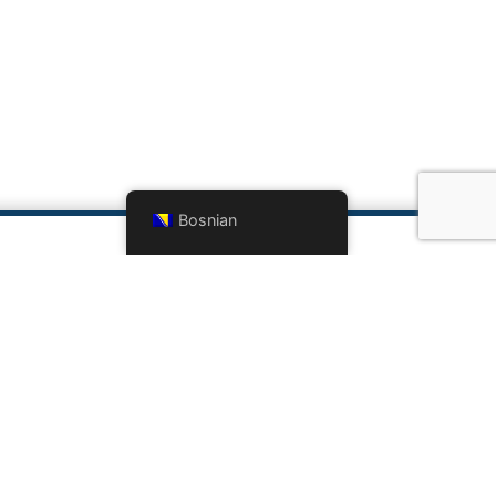
Bosnian
TAKTIRAJTE NAS
7 (0)33 642-648
talortodontcentar@gmail.com
o@doc-bandic.com
NO VRIJEME
– Pet | 07:00-21:00
ta | 08:00-16:00