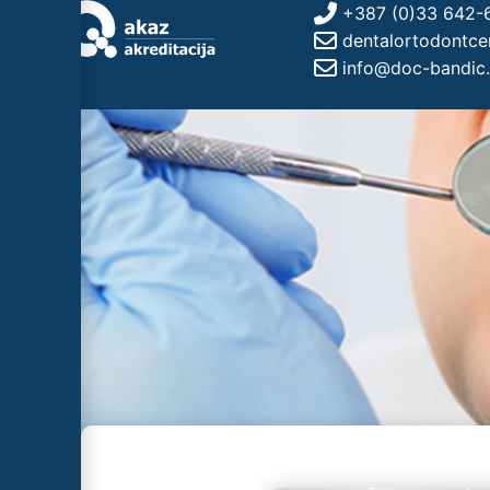
+387 (0)33 642-
dentalortodontc
info@doc-bandic