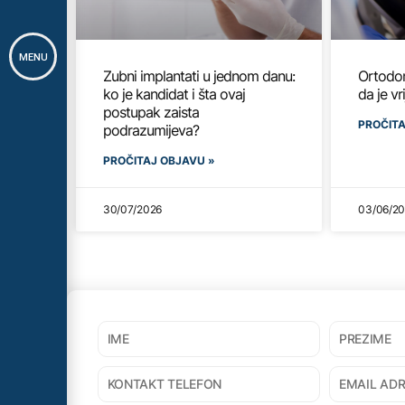
MENU
Zubni implantati u jednom danu:
Ortodon
ko je kandidat i šta ovaj
da je v
postupak zaista
PROČITA
podrazumijeva?
PROČITAJ OBJAVU »
30/07/2026
03/06/2