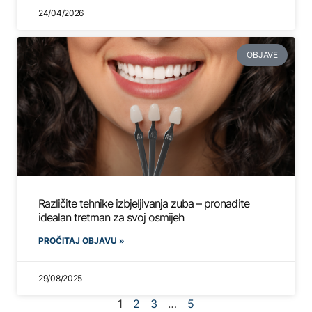
24/04/2026
OBJAVE
Različite tehnike izbjeljivanja zuba – pronađite
idealan tretman za svoj osmijeh
PROČITAJ OBJAVU »
29/08/2025
1
2
3
…
5