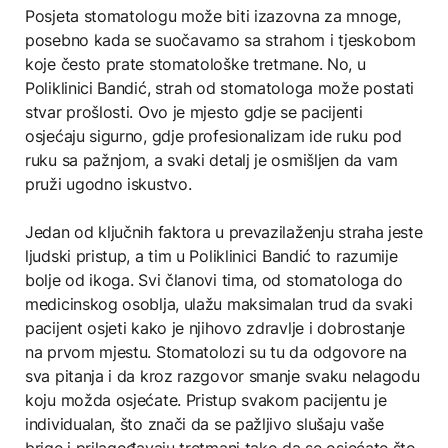
Posjeta stomatologu može biti izazovna za mnoge,
posebno kada se suočavamo sa strahom i tjeskobom
koje često prate stomatološke tretmane. No, u
Poliklinici Bandić, strah od stomatologa može postati
stvar prošlosti. Ovo je mjesto gdje se pacijenti
osjećaju sigurno, gdje profesionalizam ide ruku pod
ruku sa pažnjom, a svaki detalj je osmišljen da vam
pruži ugodno iskustvo.
Jedan od ključnih faktora u prevazilaženju straha jeste
ljudski pristup, a tim u Poliklinici Bandić to razumije
bolje od ikoga. Svi članovi tima, od stomatologa do
medicinskog osoblja, ulažu maksimalan trud da svaki
pacijent osjeti kako je njihovo zdravlje i dobrostanje
na prvom mjestu. Stomatolozi su tu da odgovore na
sva pitanja i da kroz razgovor smanje svaku nelagodu
koju možda osjećate. Pristup svakom pacijentu je
individualan, što znači da se pažljivo slušaju vaše
brige i prilagođavaju tretmani tako da se osjećate što