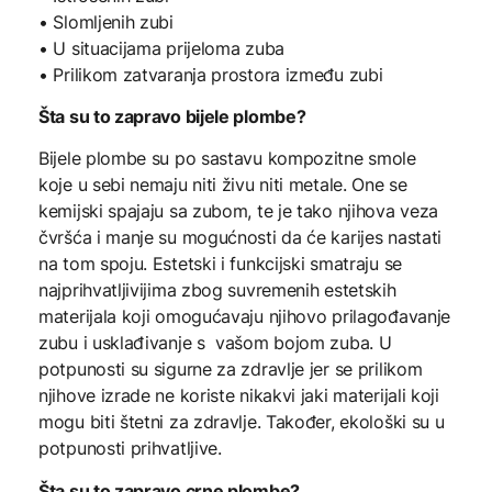
• Slomljenih zubi
• U situacijama prijeloma zuba
• Prilikom zatvaranja prostora između zubi
Šta su to zapravo bijele plombe?
Bijele plombe su po sastavu kompozitne smole
koje u sebi nemaju niti živu niti metale. One se
kemijski spajaju sa zubom, te je tako njihova veza
čvršća i manje su mogućnosti da će karijes nastati
na tom spoju. Estetski i funkcijski smatraju se
najprihvatljivijima zbog suvremenih estetskih
materijala koji omogućavaju njihovo prilagođavanje
zubu i usklađivanje s vašom bojom zuba. U
potpunosti su sigurne za zdravlje jer se prilikom
njihove izrade ne koriste nikakvi jaki materijali koji
mogu biti štetni za zdravlje. Također, ekološki su u
potpunosti prihvatljive.
Šta su to zapravo crne plombe?