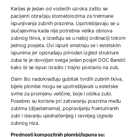
Karijes je jedan od vodećih uzroka zašto se
pacijenti obraćaju stomatolozima za tretmane
ispunjivanja zubnih praznina. Upotrebljavaju se u
slučajevima kada nije potrebna velika obnova
zubnog tkiva, a izrađuju se u našoj ordinaciji tokom
jednog posjeta. Ovi ispuni smatraju se i estetskim
ispunima jer oponašaju prirodan izgled strukture
zuba te je dovoljan svega jedan posjet DOC Bandić
kako bi se ispun izradio i trajno postavio na zub.
Osim što nadoknađuju gubitak tvrdih zubnih tkiva,
bijele plombe mogu se upotrebljavati u estetske
svrhe za promjenu veličine, boje i oblika zubi.
Posebno su korisne pri zatvaranju praznina među
zubima (dijastemama), popravljanju frakturiranih
zubi i davanju ujednačenijeg i ravnijeg izgleda
zubnog niza.
Prednosti kompozitnih plombi/ispuna su: