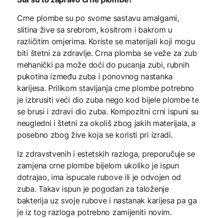
Crne plombe su po svome sastavu amalgami,
slitina žive sa srebrom, kositrom i bakrom u
različitim omjerima. Koriste se materijali koji mogu
biti štetni za zdravlje. Crna plomba se veže za zub
mehanički pa može doći do pucanja zubi, rubnih
pukotina između zuba i ponovnog nastanka
karijesa. Prilikom stavljanja crne plombe potrebno
je izbrusiti veći dio zuba nego kod bijele plombe te
se brusi i zdravi dio zuba. Kompozitni crni ispuni su
neugledni i štetni za okoliš zbog jakih materijala, a
posebno zbog žive koja se koristi pri izradi.
Iz zdravstvenih i estetskih razloga, preporučuje se
zamjena crne plombe bijelom ukoliko je ispun
dotrajao, ima ispucale rubove ili je odvojen od
zuba. Takav ispun je pogodan za taloženje
bakterija uz svoje rubove i nastanak karijesa pa ga
je iz tog razloga potrebno zamijeniti novim.