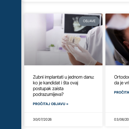
OBJAVE
Zubni implantati u jednom danu:
Ortodon
ko je kandidat i šta ovaj
da je v
postupak zaista
PROČITA
podrazumijeva?
PROČITAJ OBJAVU »
30/07/2026
03/06/2