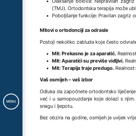
Olakšanje bolova: Nepravilan zagri
(TMJ). Ortodontska terapija može ubl
Poboljšanje funkcije: Pravilan zagriz 
Mitovi o ortodonciji za odrasle
Postoji nekoliko zabluda koje često odvrat
Mit: Prekasno je za aparatić.
Realnost:
Mit: Aparatići su previše vidljivi.
Realn
Mit: Terapija traje predugo.
Realnost: 
Vaš osmijeh – vaš izbor
Odluka da započnete ortodontsko liječenje 
već i u samopouzdanje koje dolazi s njim. 
MENU
snagu i ljepotu.
Bez obzira na godine, osmijeh je uvijek vri