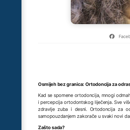
Face
Osmijeh bez granica: Ortodoncija za odra
Kad se spomene ortodoncija, mnogi odmah p
i percepcija ortodontskog liječenja. Sve viš
zdravlje zuba i desni. Ortodoncija za o
samopouzdanjem zakorače u svaki novi da
Zašto sada?