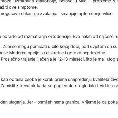
z može uzrokovati glavobolje, bolove u vilici i probleme 
ažiti ove simptome.
omogućava efikasnije žvakanje i smanjuje opterećenje vilice.
e odrasle od razmatranja ortodoncije. Evo nekih od najčešćih:
 Zubi se mogu pomicati u bilo kojoj dobi, pod uvjetom da su d
ost: Moderne opcije su diskretne i gotovo neprimjetne.
Prosječno trajanje liječenja je 12-18 mjeseci, što je mali ulog
kao odrasla osoba je korak prema unapređenju kvaliteta život
Zamislite trenutak kada se pogledate u ogledalo i vidite os
jedan ulaganja. Jer – osmijeh nema granica. Vrijeme je da poka