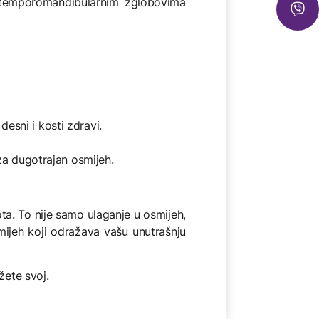
s temporomandibularnim zglobovima
esni i kosti zdravi.
 za dugotrajan osmijeh.
a. To nije samo ulaganje u osmijeh,
mijeh koji odražava vašu unutrašnju
žete svoj.