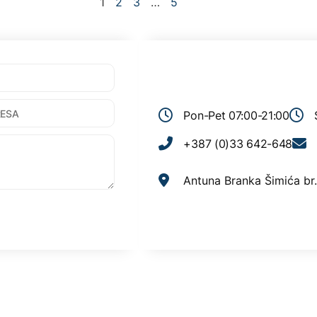
1
2
3
…
5
Pon-Pet 07:00-21:00
+387 (0)33 642-648
Antuna Branka Šimića br.