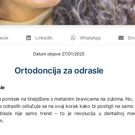
book
LinkedIn
WhatsApp
Ema
Datum objave
27/01/2025
Ortodoncija za odrasle
sle
omisle na tinejdžere s metalnim bravicama na zubima. No, v
e odraslih odlučuje se na ovaj korak kako bi postigli ne samo 
drasle nije samo trend – to je revolucija u dentalnoj m
n.