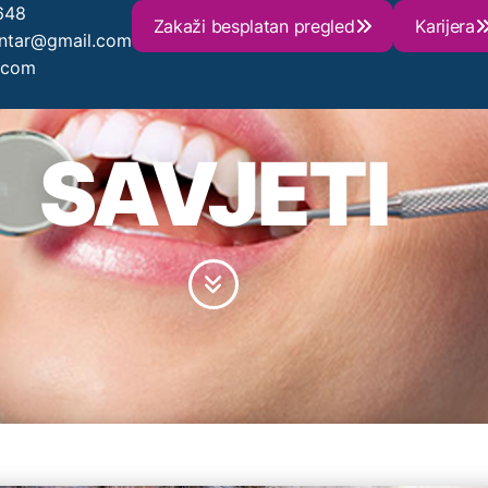
648
Zakaži besplatan pregled
Karijera
entar@gmail.com
.com
SAVJETI