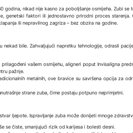
d 60 godina, nikad nije kasno za poboljšanje osmijeha. Zubi se
nje, genetski faktori ili jednostavno prirodni proces staren
lapanja ili nepravilnog zagriza – bez obzira na godine.
ekad bile. Zahvaljujući napretku tehnologije, odrasli pacije
 i prilagođeni vašem osmijehu, aligneri poput Invisaligna preds
ntru pažnje.
tradicionalnih metalnih, ove bravice su savršena opcija za o
 unutrašnje strane zuba, čime postaju potpuno neprimjetni.
stvar ljepote. Ispravljanje zuba može donijeti mnoge zdravstve
še se čiste, smanjujući rizik od karijesa i bolesti desni.