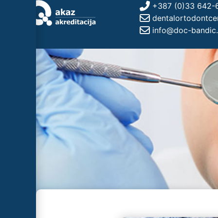
+387 (0)33 642-
dentalortodontc
info@doc-bandic