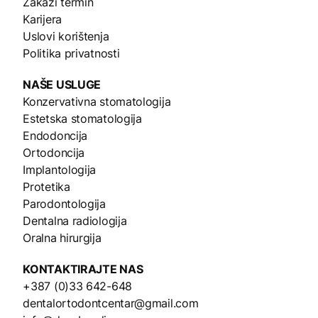
Zakaži termin
Karijera
Uslovi korištenja
Politika privatnosti
NAŠE
USLUGE
Konzervativna stomatologija
Estetska stomatologija
Endodoncija
Ortodoncija
Implantologija
Protetika
Parodontologija
Dentalna radiologija
Oralna hirurgija
KONTAKTIRAJTE NAS
+387 (0)33 642-648
dentalortodontcentar@gmail.com