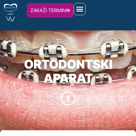
ZAKAŽI TERMIN
ORTODONTSKI
APARAT