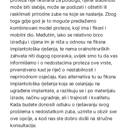
proteza nije fiksirana za podlogu, njena stabilnost
može biti slabija, može se podizati i oštetiti ili
rasklimati prirodne zube na koje se naslanja. Zbog
toga gdje god je to moguće predlažemo
kombinovani model proteze, koji ima i fiksni i
mobilni dio. Međutim, iako se relativno brzo
izrađuju i cijena im je niža u odnosu na fiksna
implantološka rješenja, te nema oralnohirurških
zahvata niti dugog oporavka, uvijek smo tu da vas
informišemo i o nedostacima proteza ove vrste,
prvenstveno kad je riječ o nestabilnosti i
neprirodnom osjećaju. Kao alternativa tu su fiksna
implantološka rješenja koja se oslanjaju na
ugrađene implantate, a razlikuju se i po materijalu
izrade, načinu ugradnje, ali i trajnosti i kvalitetu.
Kada budete donosili odluku o rješavanju svog
problema s nedostatkom zuba, uzmite u obzir sve
ove opcije, a kod nas ste dobro došli na stručne
konsultacije.