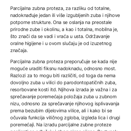
Parcijalna zubna proteza, za razliku od totalne,
nadoknađuje jedan ili više izgubljenih zuba i njihove
potporne strukture. Ona se oslanja na preostale
prirodne zube i okolinu, a kao i totalna, mobilna je,
što znači da se vadi i vraća u usta. Održavanje
oralne higijene i u ovom slučaju je od izuzetnog
značaja.
Parcijalna zubna proteza preporučuje se kada nije
moguće uraditi fiksnu nadoknadu, odnosno most.
Razlozi za to mogu biti različiti, od toga da nema
dovoljno zuba u vilici do parodontopatičnih zuba,
resorbovane kosti itd. Njihova izrada je važna i za
sprečavanje poremećaja položaja zuba u zubnom
nizu, odnosno za sprečavanje njihovog isplivavanja
prema bezubim dijelovima vilice, ali i kako bi se
očuvala funkcija viličnog zgloba, izgleda lica i drugi
poremećaji. Na izradu parcijalne zubne proteze