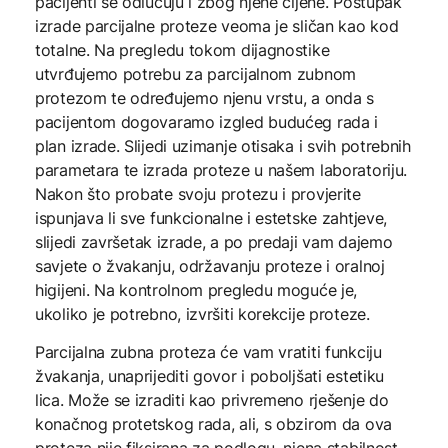
pacijenti se odlučuju i zbog njene cijene. Postupak
izrade parcijalne proteze veoma je sličan kao kod
totalne. Na pregledu tokom dijagnostike
utvrđujemo potrebu za parcijalnom zubnom
protezom te određujemo njenu vrstu, a onda s
pacijentom dogovaramo izgled budućeg rada i
plan izrade. Slijedi uzimanje otisaka i svih potrebnih
parametara te izrada proteze u našem laboratoriju.
Nakon što probate svoju protezu i provjerite
ispunjava li sve funkcionalne i estetske zahtjeve,
slijedi završetak izrade, a po predaji vam dajemo
savjete o žvakanju, održavanju proteze i oralnoj
higijeni. Na kontrolnom pregledu moguće je,
ukoliko je potrebno, izvršiti korekcije proteze.
Parcijalna zubna proteza će vam vratiti funkciju
žvakanja, unaprijediti govor i poboljšati estetiku
lica. Može se izraditi kao privremeno rješenje do
konačnog protetskog rada, ali, s obzirom da ova