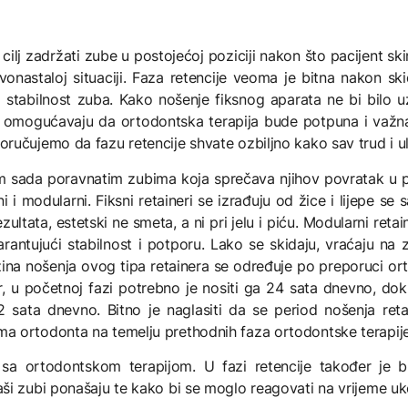
ilj zadržati zube u postojećoj poziciji nakon što pacijent skine
vonastaloj situaciji. Faza retencije veoma je bitna nakon s
i stabilnost zuba. Kako nošenje fiksnog aparata ne bi bilo 
am omogućavaju da ortodontska terapija bude potpuna i važna
učujemo da fazu retencije shvate ozbiljno kako sav trud i ulo
šim sada poravnatim zubima koja sprečava njihov povratak u pr
sni i modularni. Fiksni retaineri se izrađuju od žice i lijepe s
zultata, estetski ne smeta, a ni pri jelu i piću. Modularni retai
rantujući stabilnost i potporu. Lako se skidaju, vraćaju na z
žina nošenja ovog tipa retainera se određuje po preporuci or
ner, u početnoj fazi potrebno je nositi ga 24 sata dnevno, do
ta dnevno. Bitno je naglasiti da se period nošenja retaine
 ortodonta na temelju prethodnih faza ortodontske terapije i
 sa ortodontskom terapijom. U fazi retencije također je 
ši zubi ponašaju te kako bi se moglo reagovati na vrijeme uk