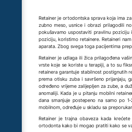
Retainer je ortodontska sprava koja ima za c
zubno meso, usnice i obrazi prilagodili no
pokušavamo uspostaviti pravilnu poziciju 
poziciju, koristimo retainere. Retaineri n
aparata. Zbog svega toga pacijentima prepor
Retainer je udlaga ili žica prilagođena va
vrste koje se koriste u terapiji, a to su fik
retainera garantuje stabilnost postignutih re
prema otisku zuba i savršeno prijanjaju, ga
određeno vrijeme zalijepljen za zube, a du
anomaliji. Kada je u pitanju mobilni retai
dana smanjuje postepeno na samo po 1-2 sa
mobilnom, određuje u skladu sa preporukama
Retainer je trajna obaveza kada krećete
ortodonta kako bi mogao pratiti kako se va