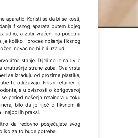
 aparatić. Koristi se da bi se kosti,
kidanja fiksnog aparata putem kojeg
uzaludno, a zubi vraćeni na početnu
 je koliko i proces nošenja fiksnog
ženi novac ne bi bili uzalud.
vobitno stanje. Dijelimo ih na dvije
e sa unutrašnje strane zuba. Ova vrsta
neri se izrađuju od prozirne plastike,
ube te održavaju. Fiksni retainer je
todonta, a u ovisnosti o korigovanoj
k se period nošenja retainera u toku
ra, bilo da je riječ o fiksnom ili
 najboljih praksi.
bitno da redovno posjećujete svog
oliko za to bude potrebe.