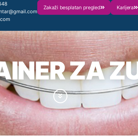
648
Zakaži besplatan pregled
Karijera
entar@gmail.com
.com
AINER ZA Z