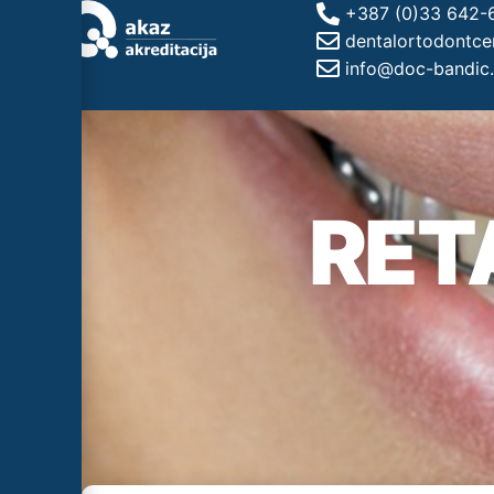
+387 (0)33 642-
dentalortodontc
info@doc-bandic
RET