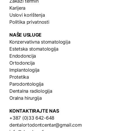
Zakaži termin
Karijera
Uslovi korištenja
Politika privatnosti
NAŠE
USLUGE
Konzervativna stomatologija
Estetska stomatologija
Endodoncija
Ortodoncija
Implantologija
Protetika
Parodontologija
Dentalna radiologija
Oralna hirurgija
KONTAKTIRAJTE NAS
+387 (0)33 642-648
dentalortodontcentar@gmail.com