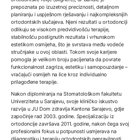
prepoznata po izuzetnoj preciznosti, detaljnom
planiranju i uspješnom rješavanju i najkompleksnijih
ortodontskih slučajeva. Njeni rezultati u ortodonciji
odlikuju se visokom predvidivošću terapije,
stabilnošću postignutih rezultata i vrhunskom
estetikom osmijeha, što je svrstava među vodeće
stručnjake u ovoj oblasti. Tokom svoje karijere
pomogla je velikom broju pacijenata da povrate
funkcionalnost zagriza, estetiku i samopouzdanje –
vraćajući osmijeh na lice kroz individualno
prilagođene terapije.
Nakon diplomiranja na Stomatološkom fakultetu
Univerziteta u Sarajevu, svoje kliničko iskustvo
razvija u JU Dom zdravlja Kantona Sarajevo, gdje
započinje rad 2003. godine. Specijalizaciju iz
ortodoncije završava 2011. godine, nakon čega svoj
profesionalni fokus u potpunosti usmjerava na
dijagnostiku i terapiju ortodontskih nepravilnosti