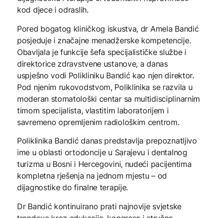
kod djece i odraslih.
Pored bogatog kliničkog iskustva, dr Amela Bandić
posjeduje i značajne menadžerske kompetencije.
Obavljala je funkcije šefa specijalističke službe i
direktorice zdravstvene ustanove, a danas
uspješno vodi Polikliniku Bandić kao njen direktor.
Pod njenim rukovodstvom, Poliklinika se razvila u
moderan stomatološki centar sa multidisciplinarnim
timom specijalista, vlastitim laboratorijem i
savremeno opremljenim radiološkim centrom.
Poliklinika Bandić danas predstavlja prepoznatljivo
ime u oblasti ortodoncije u Sarajevu i dentalnog
turizma u Bosni i Hercegovini, nudeći pacijentima
kompletna rješenja na jednom mjestu – od
dijagnostike do finalne terapije.
Dr Bandić kontinuirano prati najnovije svjetske
trendove kroz edukacije, kongrese i stručne