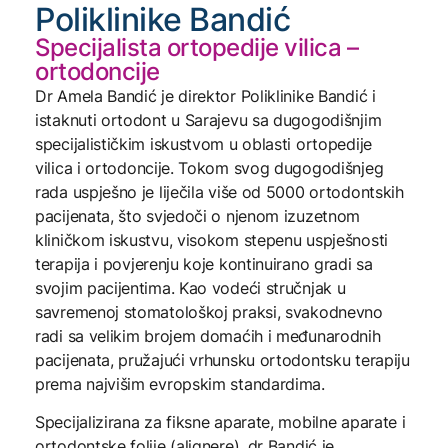
Poliklinike Bandić
Specijalista ortopedije vilica –
ortodoncije
Dr Amela Bandić je direktor Poliklinike Bandić i
istaknuti ortodont u Sarajevu sa dugogodišnjim
specijalističkim iskustvom u oblasti ortopedije
vilica i ortodoncije. Tokom svog dugogodišnjeg
rada uspješno je liječila više od 5000 ortodontskih
pacijenata, što svjedoči o njenom izuzetnom
kliničkom iskustvu, visokom stepenu uspješnosti
terapija i povjerenju koje kontinuirano gradi sa
svojim pacijentima. Kao vodeći stručnjak u
savremenoj stomatološkoj praksi, svakodnevno
radi sa velikim brojem domaćih i međunarodnih
pacijenata, pružajući vrhunsku ortodontsku terapiju
prema najvišim evropskim standardima.
Specijalizirana za fiksne aparate, mobilne aparate i
ortodontske folije (alignere), dr Bandić je