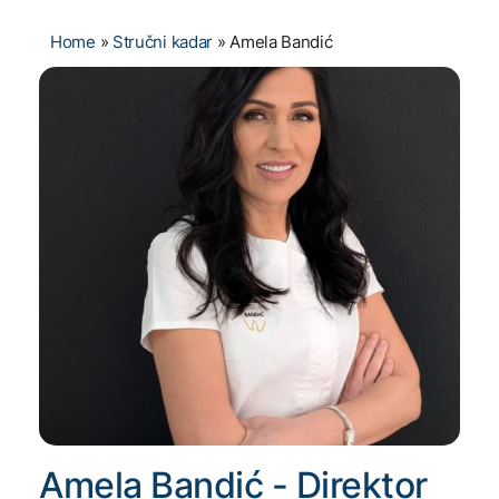
Home
»
Stručni kadar
»
Amela Bandić
Amela Bandić - Direktor