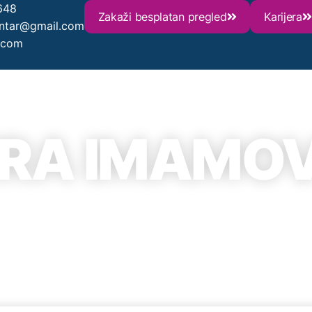
648
Zakaži besplatan pregled
Karijera
entar@gmail.com
.com
RA IMAMOV