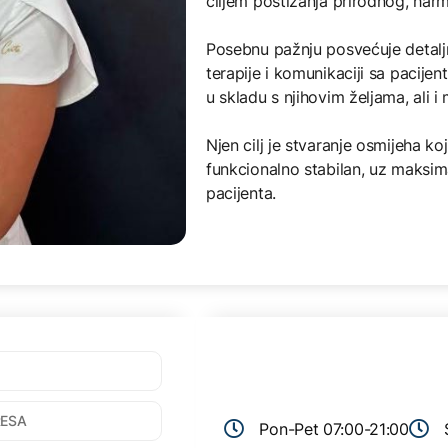
ciljem postizanja prirodnog, har
Posebnu pažnju posvećuje detaljno
terapije i komunikaciji sa pacijen
u skladu s njihovim željama, ali 
Njen cilj je stvaranje osmijeha koj
funkcionalno stabilan, uz maksim
pacijenta.
Pon-Pet 07:00-21:00