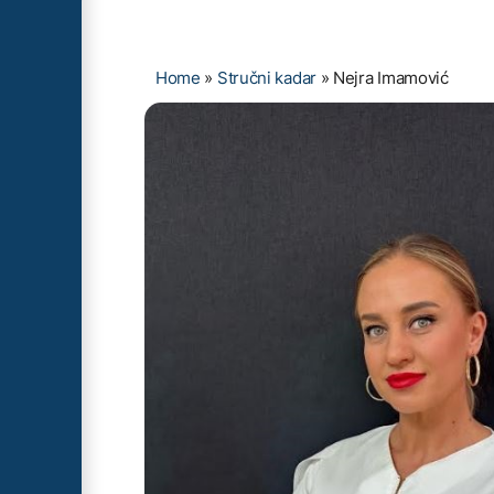
Home
»
Stručni kadar
»
Nejra Imamović