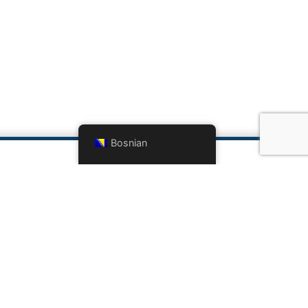
Bosnian
TAKTIRAJTE NAS
7 (0)33 642-648
talortodontcentar@gmail.com
o@doc-bandic.com
NO VRIJEME
– Pet | 07:00-21:00
ta | 08:00-16:00