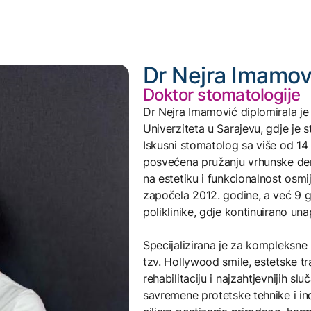
Dr Nejra Imamov
Doktor stomatologije
Dr Nejra Imamović diplomirala j
Univerziteta u Sarajevu, gdje je 
Iskusni stomatolog sa više od 14
posvećena pružanju vrhunske de
na estetiku i funkcionalnost osmi
započela 2012. godine, a već 9 g
poliklinike, gdje kontinuirano una
Specijalizirana je za kompleksne 
tzv. Hollywood smile, estetske tr
rehabilitaciju i najzahtjevnijih s
savremene protetske tehnike i indi