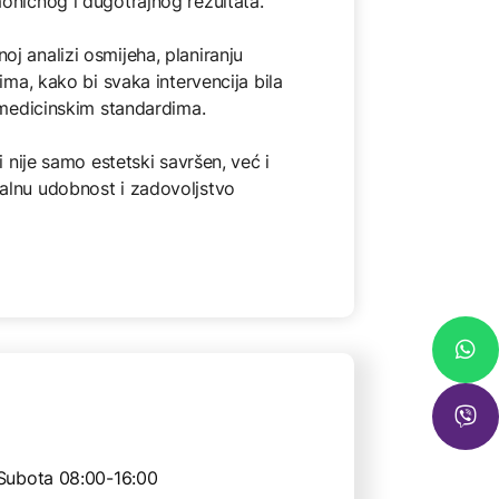
moničnog i dugotrajnog rezultata.
j analizi osmijeha, planiranju
tima, kako bi svaka intervencija bila
i medicinskim standardima.
i nije samo estetski savršen, već i
alnu udobnost i zadovoljstvo
Subota 08:00-16:00