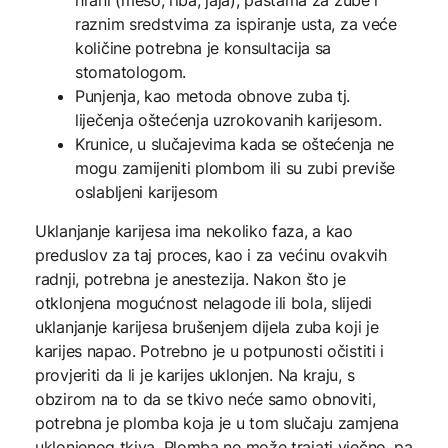
hrani (meso, riba, jaja), pastama za zube i
raznim sredstvima za ispiranje usta, za veće
količine potrebna je konsultacija sa
stomatologom.
Punjenja, kao metoda obnove zuba tj.
liječenja oštećenja uzrokovanih karijesom.
Krunice, u slučajevima kada se oštećenja ne
mogu zamijeniti plombom ili su zubi previše
oslabljeni karijesom
Uklanjanje karijesa ima nekoliko faza, a kao
preduslov za taj proces, kao i za većinu ovakvih
radnji, potrebna je anestezija. Nakon što je
otklonjena mogućnost nelagode ili bola, slijedi
uklanjanje karijesa brušenjem dijela zuba koji je
karijes napao. Potrebno je u potpunosti očistiti i
provjeriti da li je karijes uklonjen. Na kraju, s
obzirom na to da se tkivo neće samo obnoviti,
potrebna je plomba koja je u tom slučaju zamjena
uklonjenog tkiva. Plomba ne može trajati vječno, pa