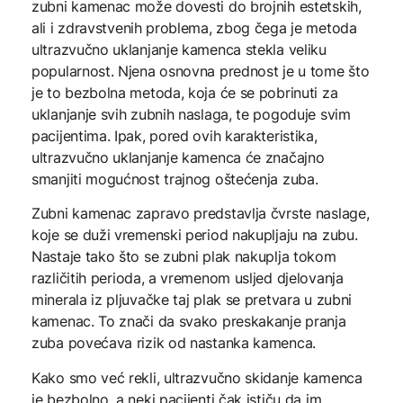
zubni kamenac može dovesti do brojnih estetskih,
ali i zdravstvenih problema, zbog čega je metoda
ultrazvučno uklanjanje kamenca stekla veliku
popularnost. Njena osnovna prednost je u tome što
je to bezbolna metoda, koja će se pobrinuti za
uklanjanje svih zubnih naslaga, te pogoduje svim
pacijentima. Ipak, pored ovih karakteristika,
ultrazvučno uklanjanje kamenca će značajno
smanjiti mogućnost trajnog oštećenja zuba.
Zubni kamenac zapravo predstavlja čvrste naslage,
koje se duži vremenski period nakupljaju na zubu.
Nastaje tako što se zubni plak nakuplja tokom
različitih perioda, a vremenom usljed djelovanja
minerala iz pljuvačke taj plak se pretvara u zubni
kamenac. To znači da svako preskakanje pranja
zuba povećava rizik od nastanka kamenca.
Kako smo već rekli, ultrazvučno skidanje kamenca
je bezbolno, a neki pacijenti čak ističu da im