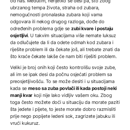
od nas. Međutim, nerijetko se desi pa, što zbog
ubrzanog tempa života, straha od zubara,
nemogućnosti pronalaska zubara koji vama
odgovara ili nekog drugog razloga, dođe do
određenih problema gdje se
zubi kvare i postaju
osjetljivi
. U takvim situacijama više nemate luksuz
da odlučujete da li da odete odmah kod zubara i
riješite problem ili da čekate još, ali trebate znati da
što kraće čekate lakše će nam biti riješiti problem.
Veliki je broj onih koji često kontrolišu svoje zube,
ali im se ipak desi da počnu osjećati problem sa
preosjetljivošću. To se može desiti i u situacijama
kada se
meso sa zuba povlači ili kada postoji neki
manji kvar
koji nije lako vidljiv vašem oku. Zbog
toga često možete doći u situaciju da morate paziti
šta jedete i pijete, to jeste morate dobro razmisliti
prije nego popijete ledeni sok, zagrizete jabuku ili
vrući kukuruz.