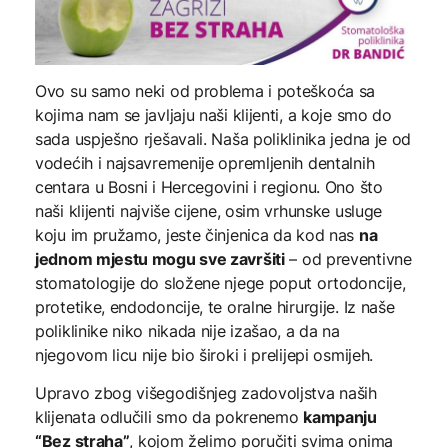
Ovo su samo neki od problema i poteškoća sa
kojima nam se javljaju naši klijenti, a koje smo do
sada uspješno rješavali. Naša poliklinika jedna je od
vodećih i najsavremenije opremljenih dentalnih
centara u Bosni i Hercegovini i regionu. Ono što
naši klijenti najviše cijene, osim vrhunske usluge
koju im pružamo, jeste činjenica da kod nas
na
jednom mjestu mogu sve završiti
– od preventivne
stomatologije do složene njege poput ortodoncije,
protetike, endodoncije, te oralne hirurgije. Iz naše
poliklinike niko nikada nije izašao, a da na
njegovom licu nije bio široki i prelijepi osmijeh.
Upravo zbog višegodišnjeg zadovoljstva naših
klijenata odlučili smo da pokrenemo
kampanju
“Bez straha”
, kojom želimo poručiti svima onima