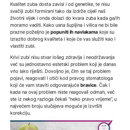
Kvalitet zuba dosta zavisi i od genetike, te nisu
svačiji zubi formirani tako da izdrže cijeli naš
životni vijek i onda dolazi do kvara zuba kada ga/ih
moramo vaditi. Kako usna šupljina i vilica ne bi bile
prazne poželjno je
popuniti ih navlakama
koje su
izrazito dobrog kvaliteta i koje će vas služiti kao i
vlastiti zubi.
Krivi zubi nisu stvar lošeg zdravlja i neodržavanja
već su jednostavno estetski problem koji je danas
vrlo lako riješiti. Dovoljno je, čim se taj problem
pojavi, reagovati i otići kod pravog stomatologa
koji će vam staviti odgovarajuće
bravice
. Čak i
kada na ovaj problem niste reagovali odmah, već
ste iz nekog razloga čekali “neko pravo vrijeme”, u
najvećem broju slučajeva moguće je izvršiti
korekciju.