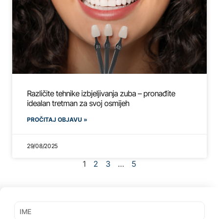
Različite tehnike izbjeljivanja zuba – pronađite
idealan tretman za svoj osmijeh
PROČITAJ OBJAVU »
29/08/2025
1
2
3
…
5