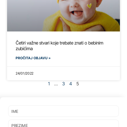
Četiri važne stvari koje trebate znati o bebinim
zubićima
PROČITAJ OBJAVU »
24/01/2022
1
…
3
4
5