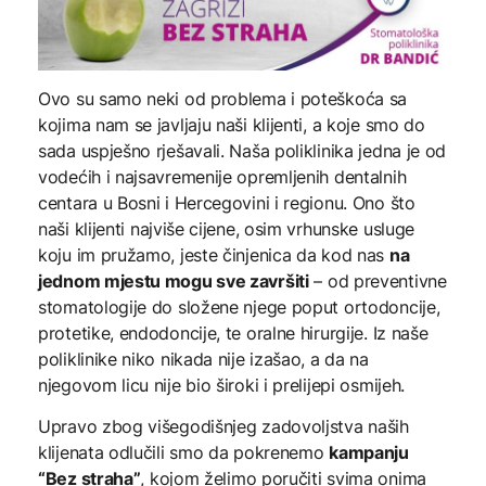
Ovo su samo neki od problema i poteškoća sa
kojima nam se javljaju naši klijenti, a koje smo do
sada uspješno rješavali. Naša poliklinika jedna je od
vodećih i najsavremenije opremljenih dentalnih
centara u Bosni i Hercegovini i regionu. Ono što
naši klijenti najviše cijene, osim vrhunske usluge
koju im pružamo, jeste činjenica da kod nas
na
jednom mjestu mogu sve završiti
– od preventivne
stomatologije do složene njege poput ortodoncije,
protetike, endodoncije, te oralne hirurgije. Iz naše
poliklinike niko nikada nije izašao, a da na
njegovom licu nije bio široki i prelijepi osmijeh.
Upravo zbog višegodišnjeg zadovoljstva naših
klijenata odlučili smo da pokrenemo
kampanju
“Bez straha”
, kojom želimo poručiti svima onima