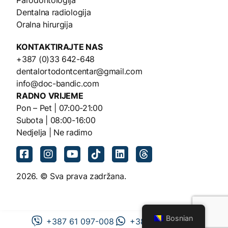
Dentalna radiologija
Oralna hirurgija
KONTAKTIRAJTE NAS
+387 (0)33 642-648
dentalortodontcentar@gmail.com
info@doc-bandic.com
RADNO VRIJEME
Pon – Pet | 07:00-21:00
Subota | 08:00-16:00
Nedjelja | Ne radimo
2026. © Sva prava zadržana.
Bosnian
+387 61 097-008
+387 61 097-008