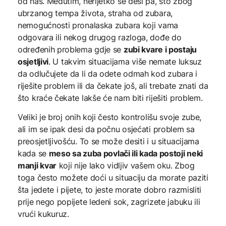
od nas. Međutim, nerijetko se desi pa, što zbog
ubrzanog tempa života, straha od zubara,
nemogućnosti pronalaska zubara koji vama
odgovara ili nekog drugog razloga, dođe do
određenih problema gdje se
zubi kvare i postaju
osjetljivi
. U takvim situacijama više nemate luksuz
da odlučujete da li da odete odmah kod zubara i
riješite problem ili da čekate još, ali trebate znati da
što kraće čekate lakše će nam biti riješiti problem.
Veliki je broj onih koji često kontrolišu svoje zube,
ali im se ipak desi da počnu osjećati problem sa
preosjetljivošću. To se može desiti i u situacijama
kada se
meso sa zuba povlači ili kada postoji neki
manji kvar
koji nije lako vidljiv vašem oku. Zbog
toga često možete doći u situaciju da morate paziti
šta jedete i pijete, to jeste morate dobro razmisliti
prije nego popijete ledeni sok, zagrizete jabuku ili
vrući kukuruz.