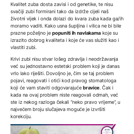
Kvalitet zuba dosta zavisi i od genetike, te nisu
svačiji zubi formirani tako da izdrže cijeli naš
životni vijek i onda dolazi do kvara zuba kada ga/ih
moramo vaditi. Kako usna šupljina i vilica ne bi bile
prazne poželjno je
popuniti ih navlakama
koje su
izrazito dobrog kvaliteta i koje će vas služiti kao i
vlastiti zubi.
Krivi zubi nisu stvar lošeg zdravlja i neodržavanja
već su jednostavno estetski problem koji je danas
vrlo lako riješiti. Dovoljno je, čim se taj problem
pojavi, reagovati i otići kod pravog stomatologa
koji će vam staviti odgovarajuće
bravice
. Čak i
kada na ovaj problem niste reagovali odmah, već
ste iz nekog razloga čekali “neko pravo vrijeme”, u
najvećem broju slučajeva moguće je izvršiti
korekciju.