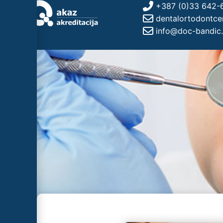
+387 (0)33 642-
dentalortodontc
info@doc-bandic