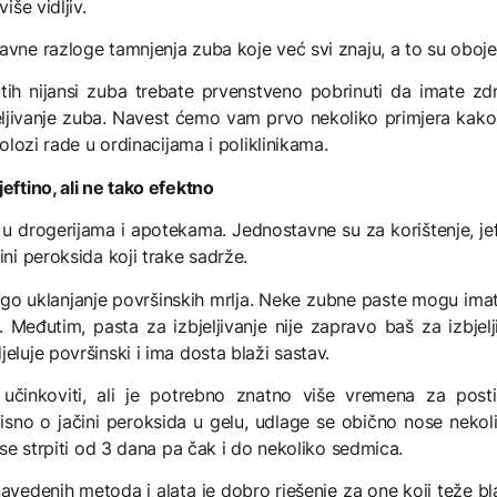
iše vidljiv.
avne razloge tamnjenja zuba koje već svi znaju, a to su obojen
 žutih nijansi zuba trebate prvenstveno pobrinuti da imate z
bjeljivanje zuba. Navest ćemo vam prvo nekoliko primjera kak
tolozi rade u ordinacijama i poliklinikama.
eftino, ali ne tako efektno
u drogerijama i apotekama. Jednostavne su za korištenje, jefti
ini peroksida koji trake sadrže.
lago uklanjanje površinskih mrlja. Neke zubne paste mogu imat
je. Međutim, pasta za izbjeljivanje nije zapravo baš za izbje
eluje površinski i ima dosta blaži sastav.
 učinkoviti, ali je potrebno znatno više vremena za post
Ovisno o jačini peroksida u gelu, udlage se obično nose nekol
e se strpiti od 3 dana pa čak i do nekoliko sedmica.
navedenih metoda i alata je dobro rješenje za one koji teže 