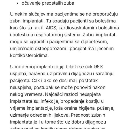
očuvanje preostalih zuba
U nekim slučajevima pacijentima se ne preporučuju
zubni implantati. Tu spadaju pacijenti sa bolestima
kao što su rak ili AIDS, kardiovaskularnim bolestima
i bolestima respiratornog sistema. Zubni implantati
mogu se ugraditi i pacijentima sa dijabetesom,
umjerenom osteoporozom i pacijentima liječenim
kortikosteroidima.
U modernoj implantologiji bilježi se čak 95%
uspjeha, naravno uz pravilnu dijagnozu i saradnju
pacijenta. Čak i ako se desi mali postotak
neuspjeha, postupak se može ponoviti nakon
nekog vremena. Najčešći razlozi neuspjeha
implantata su: infekcija, propadanje kostiju u
vrijeme implantacije, loša oralna higijena, pušenje,
uzimanje određenih lijekova. Prednost zubnih
implantata je i u tome što uz dobru dijagnozu
zubne gustine kostiju nema dobne granice za