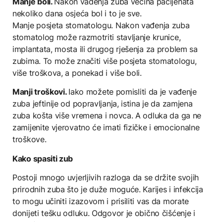
Manje boli.
Nakon vađenja zuba većina pacijenata
nekoliko dana osjeća bol i to je sve.
Manje posjeta stomatologu. Nakon vađenja zuba
stomatolog može razmotriti stavljanje krunice,
implantata, mosta ili drugog rješenja za problem sa
zubima. To može značiti više posjeta stomatologu,
više troškova, a ponekad i više boli.
Manji troškovi.
Iako možete pomisliti da je vađenje
zuba jeftinije od popravljanja, istina je da zamjena
zuba košta više vremena i novca. A odluka da ga ne
zamijenite vjerovatno će imati fizičke i emocionalne
troškove.
Kako spasiti zub
Postoji mnogo uvjerljivih razloga da se držite svojih
prirodnih zuba što je duže moguće. Karijes i infekcija
to mogu učiniti izazovom i prisiliti vas da morate
donijeti tešku odluku. Odgovor je obično čišćenje i