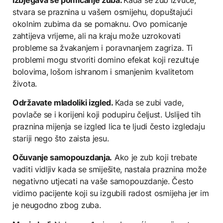
stvara se praznina u vašem osmijehu, dopuštajući
okolnim zubima da se pomaknu. Ovo pomicanje
zahtijeva vrijeme, ali na kraju može uzrokovati
probleme sa žvakanjem i poravnanjem zagriza. Ti
problemi mogu stvoriti domino efekat koji rezultuje
bolovima, lošom ishranom i smanjenim kvalitetom
života.
Održavate mladoliki izgled.
Kada se zubi vade,
povlače se i korijeni koji podupiru čeljust. Uslijed tih
praznina mijenja se izgled lica te ljudi često izgledaju
stariji nego što zaista jesu.
Očuvanje samopouzdanja.
Ako je zub koji trebate
vaditi vidljiv kada se smiješite, nastala praznina može
negativno utjecati na vaše samopouzdanje. Često
vidimo pacijente koji su izgubili radost osmijeha jer im
je neugodno zbog zuba.