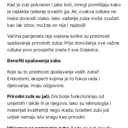
Kad je zub pokvaren i jako boli, mnogi pomišljaju kako
je najlakše rješenje izvaditi ga. Ali, ovakve odluke ne
treba donositi olako. Iako vađenje zuba može zvučati
kao lak izbor, možda on nije i najbolji!
Većina pacijenata nije svjesna kolike su prednosti
spašavanja prirodnih zuba. Prije donošenja ove važne
odluke prvo provjerite znate li sve činjenice.
Benefiti spašavanja zuba
Koje su to prednosti spašavanja vaših zuba?
Endodonti, eksperti kojima je to fokus rada i
djelovanja, imaju odgovore.
Prirodni zubi su jači.
Oni bolje funkcioniraju od
umjetnih i lakše ih je njegova. Iako su tehnologija i
materijali kvalitetniji nego ikada, izrađeni zubi još
uvijek nemaju istu snagu kao prirodni.
Izbjegava se pomicanje zuba.
Kada se zub izvuče,