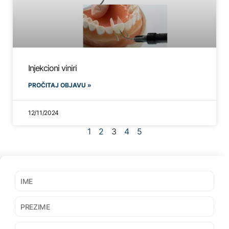
Injekcioni viniri
PROČITAJ OBJAVU »
12/11/2024
1
2
3
4
5