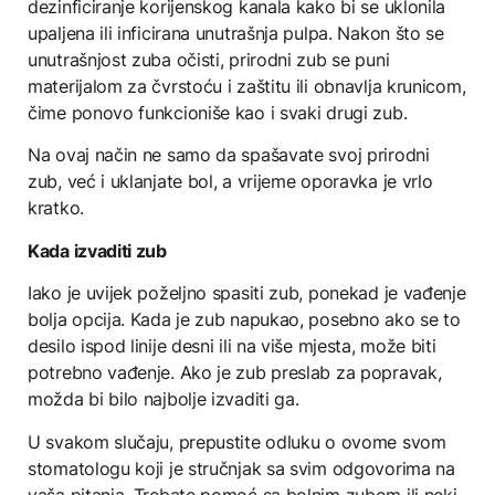
dezinficiranje korijenskog kanala kako bi se uklonila
upaljena ili inficirana unutrašnja pulpa. Nakon što se
unutrašnjost zuba očisti, prirodni zub se puni
materijalom za čvrstoću i zaštitu ili obnavlja krunicom,
čime ponovo funkcioniše kao i svaki drugi zub.
Na ovaj način ne samo da spašavate svoj prirodni
zub, već i uklanjate bol, a vrijeme oporavka je vrlo
kratko.
Kada izvaditi zub
Iako je uvijek poželjno spasiti zub, ponekad je vađenje
bolja opcija. Kada je zub napukao, posebno ako se to
desilo ispod linije desni ili na više mjesta, može biti
potrebno vađenje. Ako je zub preslab za popravak,
možda bi bilo najbolje izvaditi ga.
U svakom slučaju, prepustite odluku o ovome svom
stomatologu koji je stručnjak sa svim odgovorima na
vaša pitanja. Trebate pomoć sa bolnim zubom ili neki